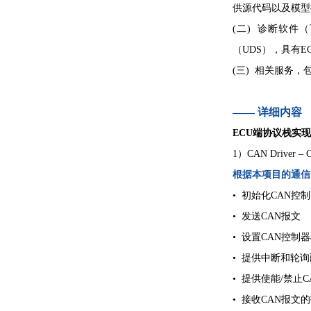
供源代码以及模型接
(二) 诊断软件
（UDS），具有
(三) 相关服务
—— 详细内容
ECU端协议栈实
1）CAN Driv
根据本项目的通信
•
初始化CAN控
•
发送CAN报文
•
设置CAN控制
•
提供中断和轮询
•
提供使能/禁止
•
接收CAN报文