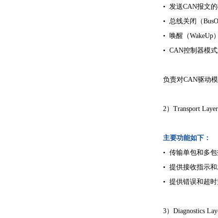
•
发送CAN报文
•
总线关闭（BusO
•
唤醒（WakeUp
•
CAN控制器模
负责对CAN驱动
2）Transpo
主要功能如下：
•
传输单包和多包
•
提供接收指示和
•
提供错误和超时
3）
Diagnos